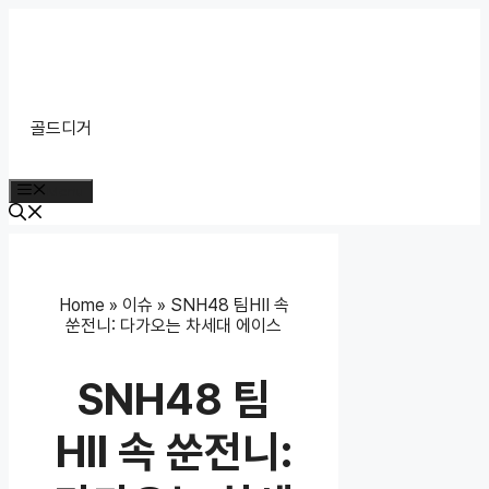
Skip
to
content
골드디거
Menu
Home
»
이슈
»
SNH48 팀HII 속
쑨전니: 다가오는 차세대 에이스
SNH48 팀
HII 속 쑨전니: