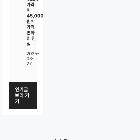
가격
이
45,000
원?
가격
변화
의 진
실
2025-
03-
27
인기글
보러 가
기