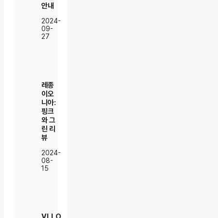
안내
2024-
09-
27
레종
이오
니아:
핑크
와 그
린 리
뷰
2024-
08-
15
VLLO