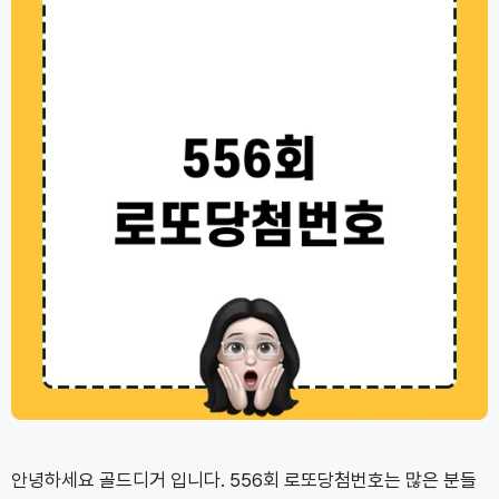
안녕하세요 골드디거 입니다. 556회 로또당첨번호는 많은 분들