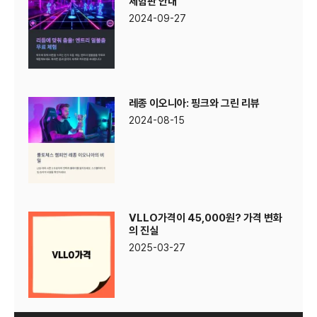
체험판 안내
2024-09-27
레종 이오니아: 핑크와 그린 리뷰
2024-08-15
VLLO가격이 45,000원? 가격 변화
의 진실
2025-03-27