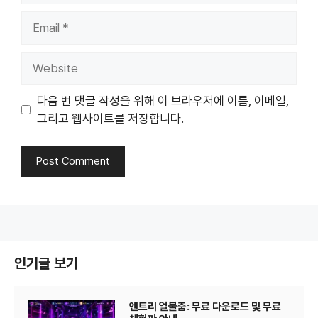
Email
Website
다음 번 댓글 작성을 위해 이 브라우저에 이름, 이메일,
그리고 웹사이트를 저장합니다.
인기글 보기
엔트리 얼불춤: 무료 다운로드 및 무료