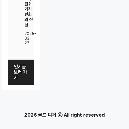
원?
가격
변화
의 진
실
2025-
03-
27
인기글
보러 가
기
2026 골드 디거 ⓒ All right reserved