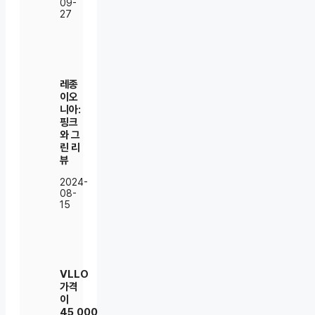
09-
27
레종
이오
니아:
핑크
와 그
린 리
뷰
2024-
08-
15
VLLO
가격
이
45,000