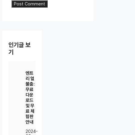
인기글 보
기
엔트
리 얼
불춤:
무료
다운
로드
및 무
료 체
험판
안내
2024-