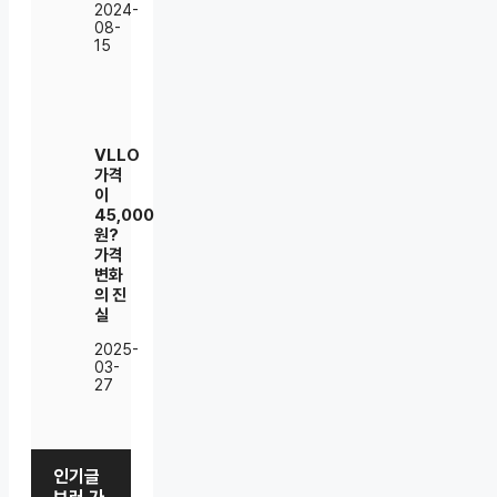
2024-
08-
15
VLLO
가격
이
45,000
원?
가격
변화
의 진
실
2025-
03-
27
인기글