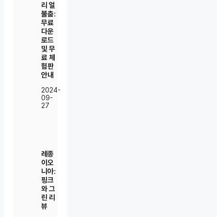
리 얼
불춤:
무료
다운
로드
및 무
료 체
험판
안내
2024-
09-
27
레종
이오
니아:
핑크
와 그
린 리
뷰