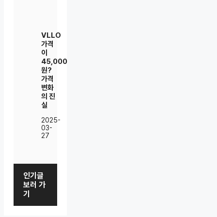
VLLO
가격
이
45,000
원?
가격
변화
의 진
실
2025-
03-
27
인기글
보러 가
기