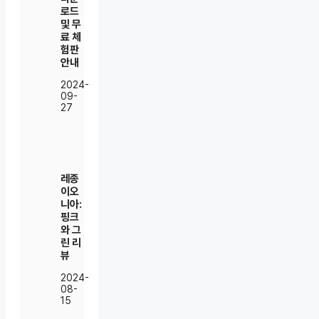
로드
및 무
료 체
험판
안내
2024-
09-
27
레종
이오
니아:
핑크
와 그
린 리
뷰
2024-
08-
15