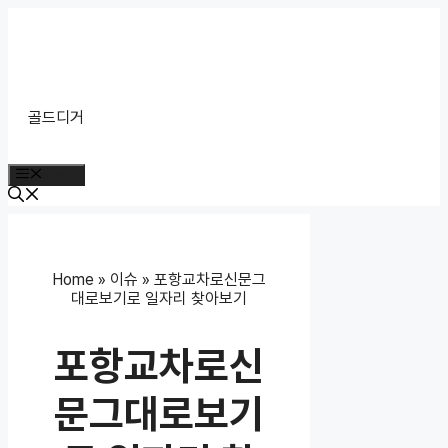
Skip
to
content
골드디거
Menu
Home
»
이슈
»
포항교차로신문그
대로보기로 일자리 찾아보기
포항교차로신
문그대로보기