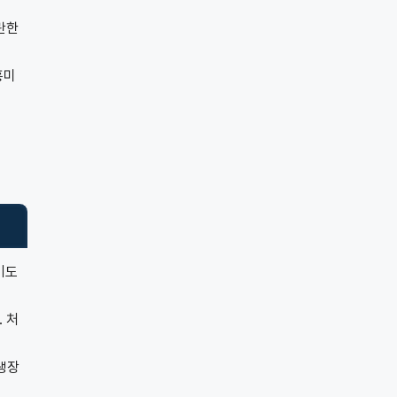
란한
흥미
기도
 처
냉장