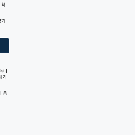
 확
경기
었습니
계기
의 음