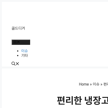
Skip
to
content
골드디거
Menu
이슈
기타
Home
»
이슈
»
편
편리한 냉장