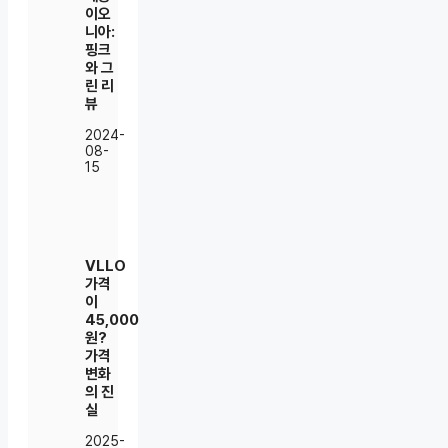
이오
니아:
핑크
와 그
린 리
뷰
2024-
08-
15
VLLO
가격
이
45,000
원?
가격
변화
의 진
실
2025-