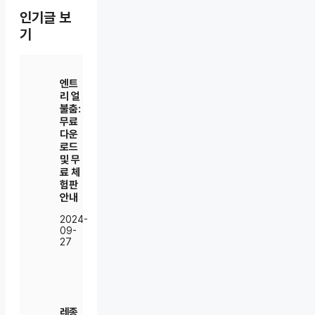
인기글 보
기
엔트
리 얼
불춤:
무료
다운
로드
및 무
료 체
험판
안내
2024-
09-
27
레종