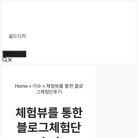
Skip
to
content
골드디거
Menu
Home
»
이슈
»
체험뷰를 통한 블로
그체험단후기
체험뷰를 통한
블로그체험단