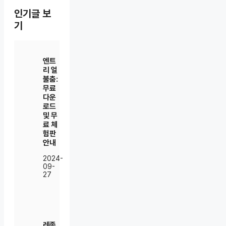
인기글 보
기
엔트
리 얼
불춤:
무료
다운
로드
및 무
료 체
험판
안내
2024-
09-
27
레종