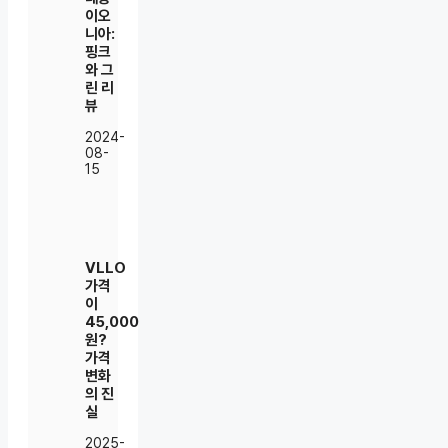
이오
니아:
핑크
와 그
린 리
뷰
2024-
08-
15
VLLO
가격
이
45,000
원?
가격
변화
의 진
실
2025-