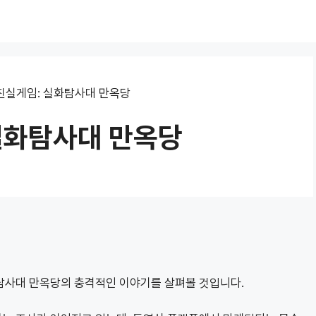
진실게임: 실화탐사대 만옥당
실화탐사대 만옥당
탐사대 만옥당의 충격적인 이야기를 살펴볼 것입니다.