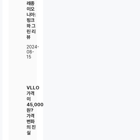
레종
이오
니아:
핑크
와 그
린 리
뷰
2024-
08-
15
VLLO
가격
이
45,000
원?
가격
변화
의 진
실