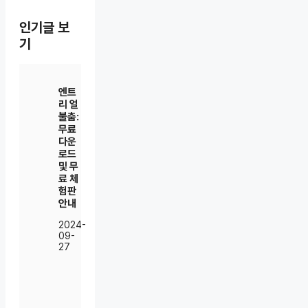
인기글 보
기
엔트
리 얼
불춤:
무료
다운
로드
및 무
료 체
험판
안내
2024-
09-
27