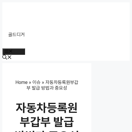
Skip
to
content
골드디거
Menu
Home
»
이슈
»
자동차등록원부갑
부 발급 방법과 중요성
자동차등록원
부갑부 발급