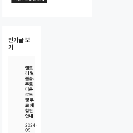
인기글 보
기
엔트
리 얼
불춤:
무료
다운
로드
및 무
료 체
험판
안내
2024-
09-