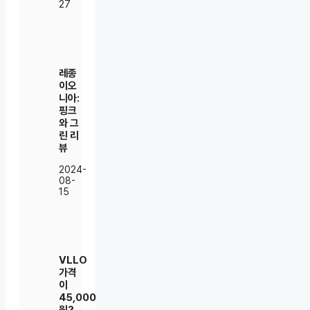
27
레종
이오
니아:
핑크
와 그
린 리
뷰
2024-
08-
15
VLLO
가격
이
45,000