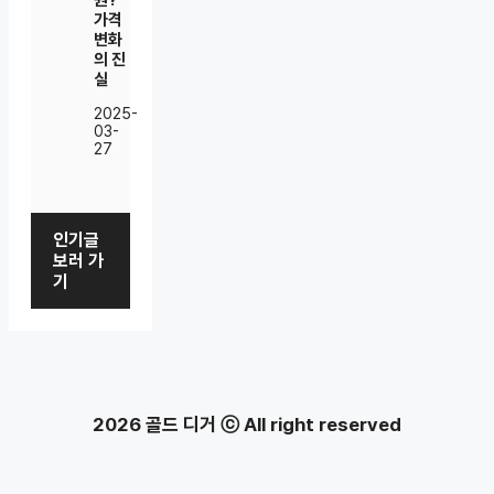
원?
가격
변화
의 진
실
2025-
03-
27
인기글
보러 가
기
2026 골드 디거 ⓒ All right reserved