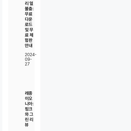
리 얼
불춤:
무료
다운
로드
및 무
료 체
험판
안내
2024-
09-
27
레종
이오
니아:
핑크
와 그
린 리
뷰