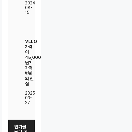
2024-
08-
15
VLLO
가격
이
45,000
원?
가격
변화
의 진
실
2025-
03-
27
인기글