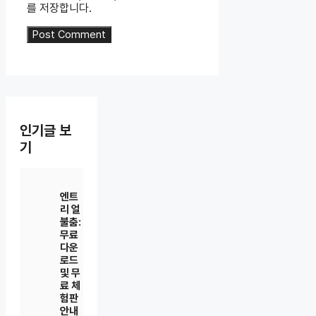
를 저장합니다.
인기글 보
기
엔트
리 얼
불춤:
무료
다운
로드
및 무
료 체
험판
안내