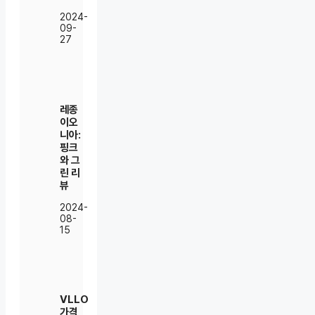
2024-
09-
27
레종
이오
니아:
핑크
와 그
린 리
뷰
2024-
08-
15
VLLO
가격