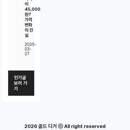
이
45,000
원?
가격
변화
의 진
실
2025-
03-
27
인기글
보러 가
기
2026 골드 디거 ⓒ All right reserved