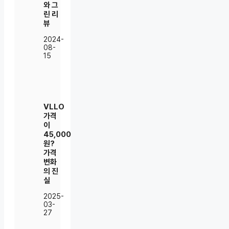
와 그
린 리
뷰
2024-
08-
15
VLLO
가격
이
45,000
원?
가격
변화
의 진
실
2025-
03-
27