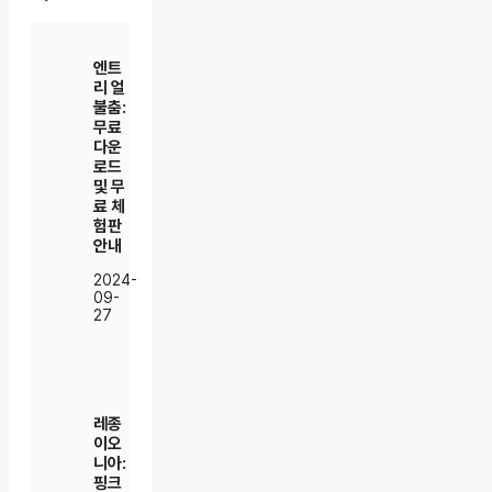
엔트
리 얼
불춤:
무료
다운
로드
및 무
료 체
험판
안내
2024-
09-
27
레종
이오
니아:
핑크