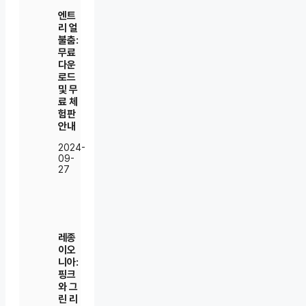
엔트
리 얼
불춤:
무료
다운
로드
및 무
료 체
험판
안내
2024-
09-
27
레종
이오
니아:
핑크
와 그
린 리