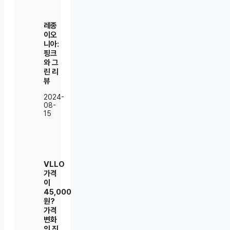
레종
이오
니아:
핑크
와 그
린 리
뷰
2024-
08-
15
VLLO
가격
이
45,000
원?
가격
변화
의 진