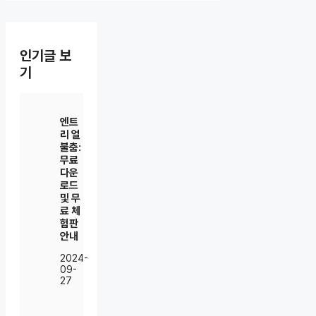
인기글 보
기
엔트
리 얼
불춤:
무료
다운
로드
및 무
료 체
험판
안내
2024-
09-
27