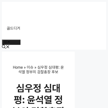
Skip
to
content
골드디거
Menu
Home
»
이슈
»
심우정 심대평: 윤
석열 정부의 검찰총장 후보
심우정 심대
평: 윤석열 정