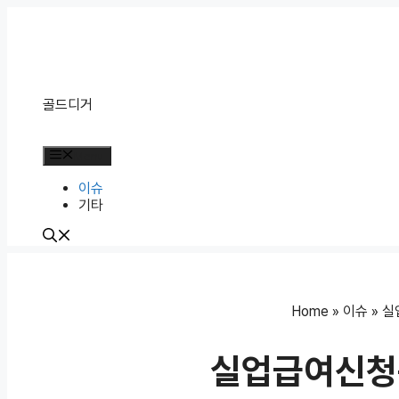
Skip
to
content
골드디거
Menu
이슈
기타
Home
»
이슈
»
실
실업급여신청