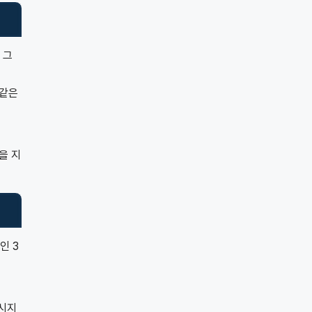
 그
 같은
을 지
인 3
메시지