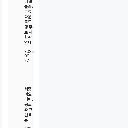
리 얼
불춤:
무료
다운
로드
및 무
료 체
험판
안내
2024-
09-
27
레종
이오
니아:
핑크
와 그
린 리
뷰