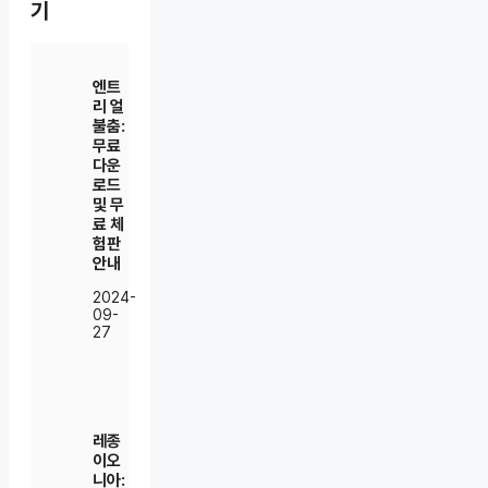
기
엔트
리 얼
불춤:
무료
다운
로드
및 무
료 체
험판
안내
2024-
09-
27
레종
이오
니아: