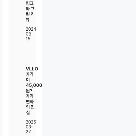
핑크
와 그
린 리
뷰
2024-
08-
15
VLLO
가격
이
45,000
원?
가격
변화
의 진
실
2025-
03-
27