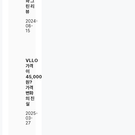
와 그
린 리
뷰
2024-
08-
15
VLLO
가격
이
45,000
원?
가격
변화
의 진
실
2025-
03-
27