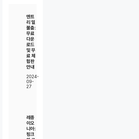
엔트
리 얼
불춤:
무료
다운
로드
및 무
료 체
험판
안내
2024-
09-
27
레종
이오
니아:
핑크