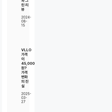
와 그
린 리
뷰
2024-
08-
15
VLLO
가격
이
45,000
원?
가격
변화
의 진
실
2025-
03-
27