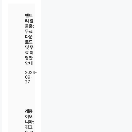
엔트
리 얼
불춤:
무료
다운
로드
및 무
료 체
험판
안내
2024-
09-
27
레종
이오
니아:
핑크