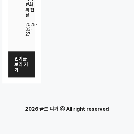
변화
의 진
실
2025-
03-
27
인기글
보러 가
기
2026 골드 디거 ⓒ All right reserved