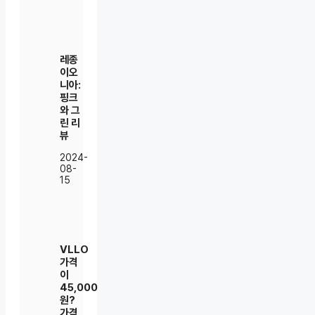
레종
이오
니아:
핑크
와 그
린 리
뷰
2024-
08-
15
VLLO
가격
이
45,000
원?
가격