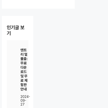
인기글 보
기
엔트
리 얼
불춤:
무료
다운
로드
및 무
료 체
험판
안내
2024-
09-
27