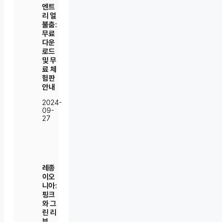
엔트
리 얼
불춤:
무료
다운
로드
및 무
료 체
험판
안내
2024-
09-
27
레종
이오
니아:
핑크
와 그
린 리
뷰