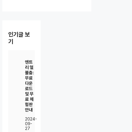
인기글 보
기
엔트
리 얼
불춤:
무료
다운
로드
및 무
료 체
험판
안내
2024-
09-
27