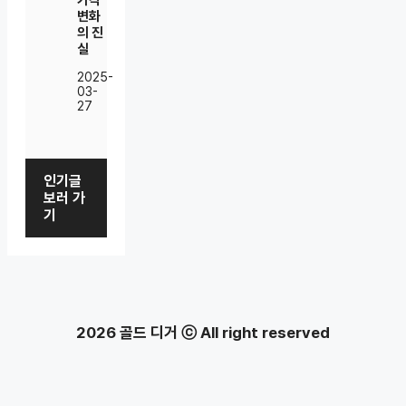
가격
변화
의 진
실
2025-
03-
27
인기글
보러 가
기
2026 골드 디거 ⓒ All right reserved