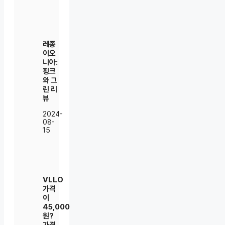
레종
이오
니아:
핑크
와 그
린 리
뷰
2024-
08-
15
VLLO
가격
이
45,000
원?