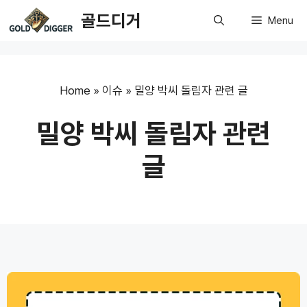
Skip
골드디거
Menu
to
content
Home
»
이슈
»
밀양 박씨 돌림자 관련 글
밀양 박씨 돌림자 관련
글