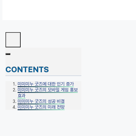
CONTENTS
미미미누 굿즈에 대한 인기 증가
미미미누 굿즈의 모바일 게임 홍보
효과
미미미누 굿즈의 성공 비결
미미미누 굿즈의 미래 전망