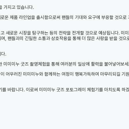
을 가지고 있습니다.
새로운 제품 라인업을 출시함으로써 팬들의 기대와 요구에 부응할 것으로
이고 새로운 시장을 탐구하는 등의 전략을 전개할 것으로 예상됩니다. 미
, 팬들과의 긴밀한 소통과 상호작용을 통해 더 많은 사랑을 받을 것으
다.
한 미미미누 굿즈 촬영체험을 통해 여러분의 일상에 활력을 불어넣어보세
희망이 어우러진 미미미누와 함께하는 여정이 행복가득하여 마무리되길 기
기를 바랍니다. 이로써 미미미누 굿즈 포토그레이 체험기를 마치도록 하