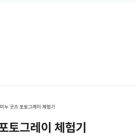
미누 굿즈 포토그레이 체험기
 포토그레이 체험기