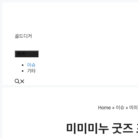
Skip
to
content
골드디거
Menu
이슈
기타
Home
»
이슈
»
미미
미미미누 굿즈