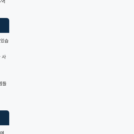
추억
 있습
 사
템들
력에