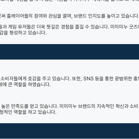
써 플레이어들의 참여와 관심을 끌며, 브랜드 인지도를 높이고 있습니다
과 게임 유저들은 더욱 뜻깊은 경험을 즐길 수 있습니다. 미미미누 굿즈
감을 형성하고 있습니다.
소비자들에게 호감을 주고 있습니다. 또한, SNS 등을 통한 광범위한 
데에 큰 역할을 하였습니다.
높은 만족도를 얻고 있습니다. 미미미누 브랜드의 지속적인 혁신과 소
정적인 역할을 하고 있습니다.