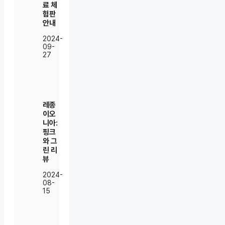
료 체
험판
안내
2024-
09-
27
레종
이오
니아:
핑크
와 그
린 리
뷰
2024-
08-
15