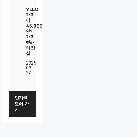
VLLO
가격
이
45,000
원?
가격
변화
의 진
실
2025-
03-
27
인기글
보러 가
기