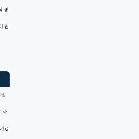
적 경
이 관
생활
 사
 가맹