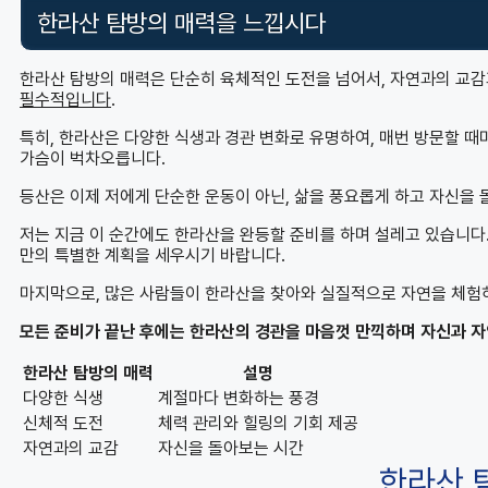
한라산 탐방의 매력을 느낍시다
한라산 탐방의 매력은 단순히 육체적인 도전을 넘어서, 자연과의 교
필수적입니다
.
특히, 한라산은 다양한 식생과 경관 변화로 유명하여, 매번 방문할 때
가슴이 벅차오릅니다.
등산은 이제 저에게 단순한 운동이 아닌, 삶을 풍요롭게 하고 자신을
저는 지금 이 순간에도 한라산을 완등할 준비를 하며 설레고 있습니다
만의 특별한 계획을 세우시기 바랍니다.
마지막으로, 많은 사람들이 한라산을 찾아와 실질적으로 자연을 체험하
모든 준비가 끝난 후에는 한라산의 경관을 마음껏 만끽하며 자신과 자
한라산 탐방의 매력
설명
다양한 식생
계절마다 변화하는 풍경
신체적 도전
체력 관리와 힐링의 기회 제공
자연과의 교감
자신을 돌아보는 시간
한라산 