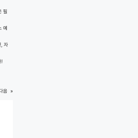
은 필
소 예
, 자
!
다음
»