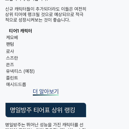
신규 캐릭터들이 추가되더라도 이들은 여전히
상위 티어에 랭크될 것으로 예상되므로 적극
적으로 성장시켜보는 것이 좋습니다.
티어1 캐릭터
케오베
팬텀
로사
스즈란
쏜즈
유넥티스 (예정)
플린트
애시드드롭
더 알아보기
명일방주 티어표 상위 랭킹
명일방주는 뛰어난 성능을 가진 캐릭터를 선