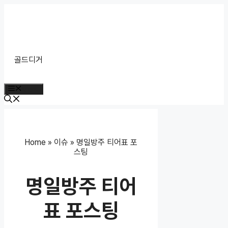
Skip
to
content
골드디거
Menu
Home
»
이슈
»
명일방주 티어표 포
스팅
명일방주 티어
표 포스팅