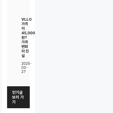
VLLO
가격
이
45,000
원?
가격
변화
의 진
실
2025-
03-
27
인기글
보러 가
기