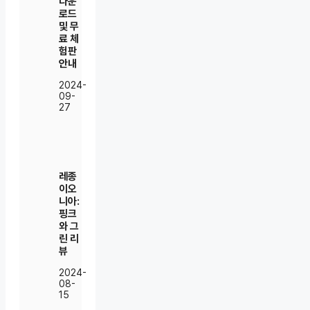
다운
로드
및 무
료 체
험판
안내
2024-
09-
27
레종
이오
니아:
핑크
와 그
린 리
뷰
2024-
08-
15