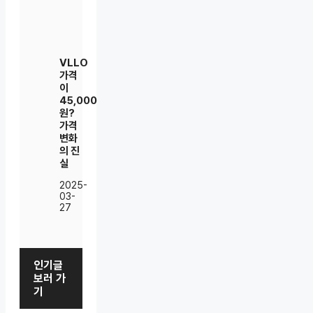
VLLO
가격
이
45,000
원?
가격
변화
의 진
실
2025-
03-
27
인기글
보러 가
기