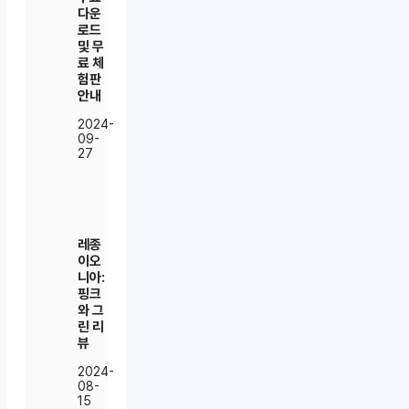
다운
로드
및 무
료 체
험판
안내
2024-
09-
27
레종
이오
니아:
핑크
와 그
린 리
뷰
2024-
08-
15