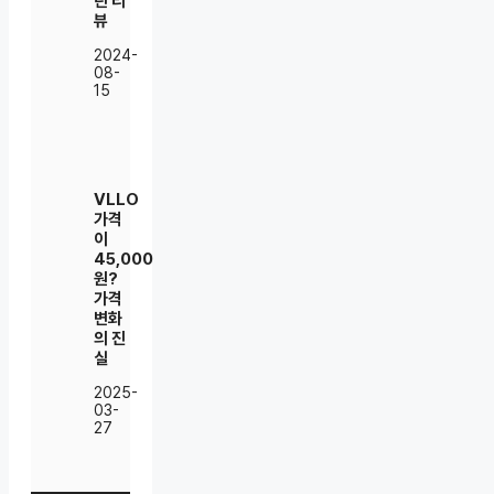
린 리
뷰
2024-
08-
15
VLLO
가격
이
45,000
원?
가격
변화
의 진
실
2025-
03-
27