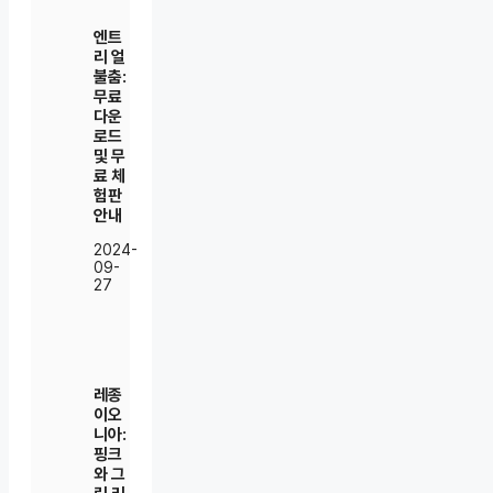
엔트
리 얼
불춤:
무료
다운
로드
및 무
료 체
험판
안내
2024-
09-
27
레종
이오
니아:
핑크
와 그