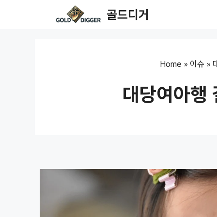
Skip
골드디거
to
content
Home
»
이슈
»
대당여아행 