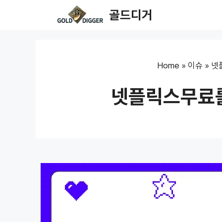
Skip
골드디거
to
content
Home
»
이슈
»
넷
넷플릭스무료를