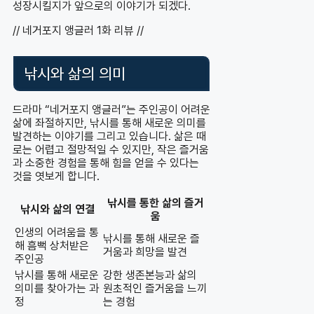
성장시킬지가 앞으로의 이야기가 되겠다.
// 네거포지 앵글러 1화 리뷰 //
낚시와 삶의 의미
드라마 “네거포지 앵글러”는 주인공이 어려운
삶에 좌절하지만, 낚시를 통해 새로운 의미를
발견하는 이야기를 그리고 있습니다. 삶은 때
로는 어렵고 절망적일 수 있지만, 작은 즐거움
과 소중한 경험을 통해 힘을 얻을 수 있다는
것을 엿보게 합니다.
낚시를 통한 삶의 즐거
낚시와 삶의 연결
움
인생의 어려움을 통
낚시를 통해 새로운 즐
해 흠뻑 상처받은
거움과 희망을 발견
주인공
낚시를 통해 새로운
강한 생존본능과 삶의
의미를 찾아가는 과
원초적인 즐거움을 느끼
정
는 경험