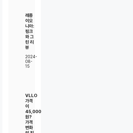
레종
이오
니아:
핑크
와 그
린 리
뷰
2024-
08-
15
VLLO
가격
이
45,000
원?
가격
변화