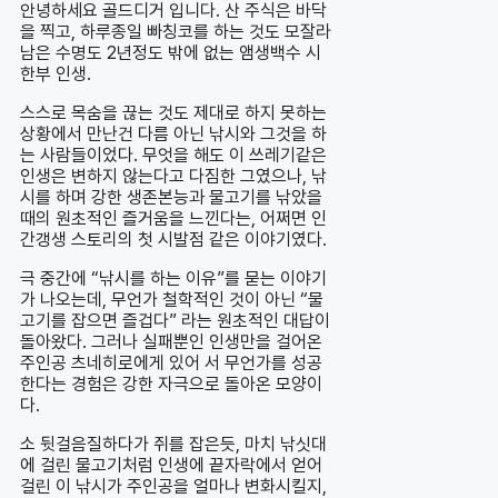
안녕하세요 골드디거 입니다. 산 주식은 바닥
을 찍고, 하루종일 빠칭코를 하는 것도 모잘라
남은 수명도 2년정도 밖에 없는 앰생백수 시
한부 인생.
스스로 목숨을 끊는 것도 제대로 하지 못하는
상황에서 만난건 다름 아닌 낚시와 그것을 하
는 사람들이었다. 무엇을 해도 이 쓰레기같은
인생은 변하지 않는다고 다짐한 그였으나, 낚
시를 하며 강한 생존본능과 물고기를 낚았을
때의 원초적인 즐거움을 느낀다는, 어쩌면 인
간갱생 스토리의 첫 시발점 같은 이야기였다.
극 중간에 “낚시를 하는 이유”를 묻는 이야기
가 나오는데, 무언가 철학적인 것이 아닌 “물
고기를 잡으면 즐겁다” 라는 원초적인 대답이
돌아왔다. 그러나 실패뿐인 인생만을 걸어온
주인공 츠네히로에게 있어 서 무언가를 성공
한다는 경험은 강한 자극으로 돌아온 모양이
다.
소 뒷걸음질하다가 쥐를 잡은듯, 마치 낚싯대
에 걸린 물고기처럼 인생에 끝자락에서 얻어
걸린 이 낚시가 주인공을 얼마나 변화시킬지,