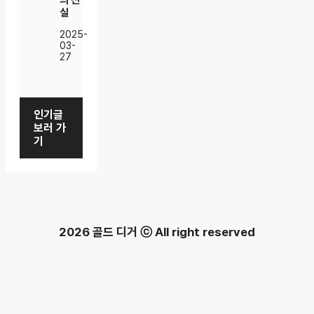
의 진
실
2025-
03-
27
인기글
보러 가
기
2026 골드 디거 ⓒ All right reserved