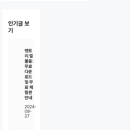
인기글 보
기
엔트
리 얼
불춤:
무료
다운
로드
및 무
료 체
험판
안내
2024-
09-
27