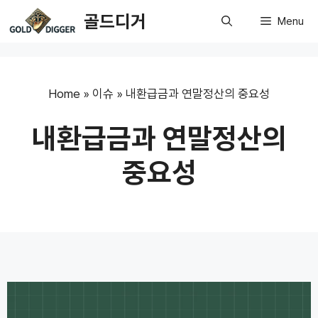
Skip
골드디거
Menu
to
content
Home
»
이슈
»
내환급금과 연말정산의 중요성
내환급금과 연말정산의
중요성