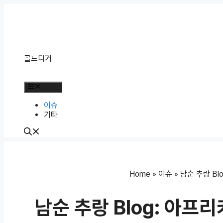
Skip
to
content
골드디거
Menu
이슈
기타
Home
»
이슈
»
남순 추랑 Bl
남순 추랑 Blog: 아프