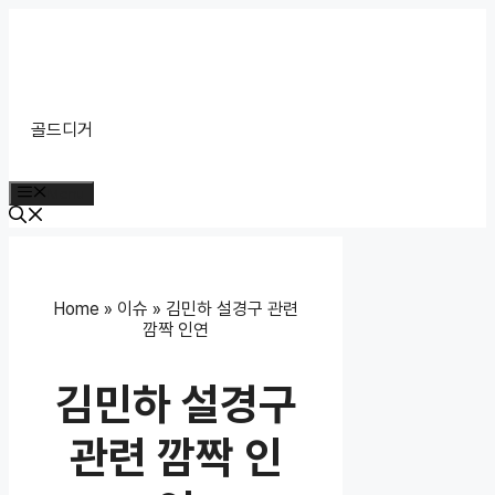
Skip
to
content
골드디거
Menu
Home
»
이슈
»
김민하 설경구 관련
깜짝 인연
김민하 설경구
관련 깜짝 인