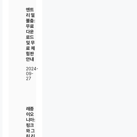
엔트
리 얼
불춤:
무료
다운
로드
및 무
료 체
험판
안내
2024-
09-
27
레종
이오
니아:
핑크
와 그
린 리