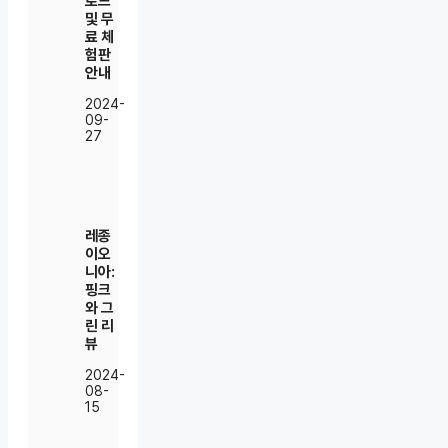
로드
및 무
료 체
험판
안내
2024-
09-
27
레종
이오
니아:
핑크
와 그
린 리
뷰
2024-
08-
15