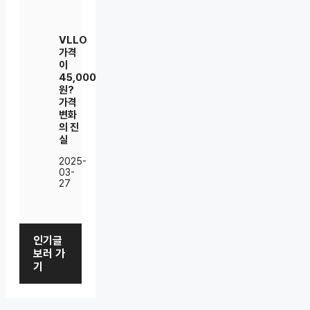
VLLO
가격
이
45,000
원?
가격
변화
의 진
실
2025-
03-
27
인기글
보러 가
기