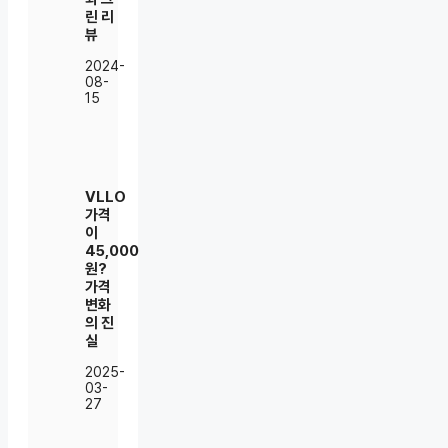
린 리
뷰
2024-
08-
15
VLLO
가격
이
45,000
원?
가격
변화
의 진
실
2025-
03-
27