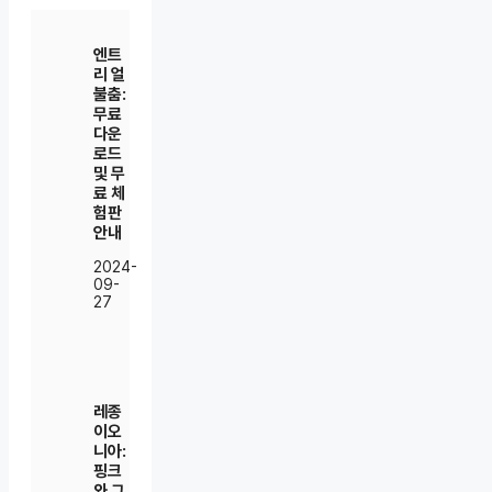
엔트
리 얼
불춤:
무료
다운
로드
및 무
료 체
험판
안내
2024-
09-
27
레종
이오
니아:
핑크
와 그