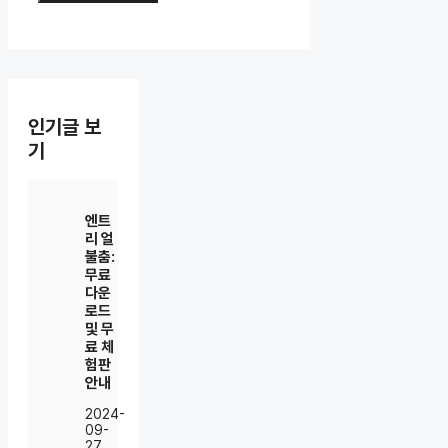
인기글 보
기
엔트
리 얼
불춤:
무료
다운
로드
및 무
료 체
험판
안내
2024-
09-
27