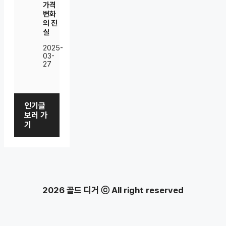
가격
변화
의 진
실
2025-
03-
27
인기글
보러 가
기
2026 골드 디거 ⓒ All right reserved