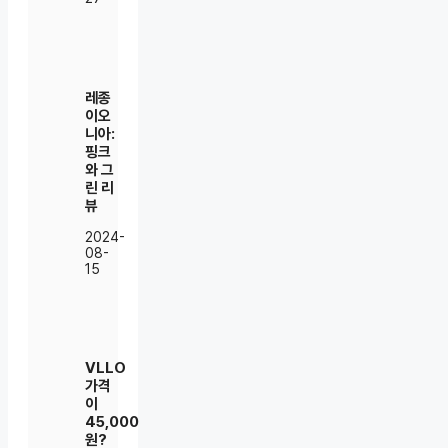
레종
이오
니아:
핑크
와 그
린 리
뷰
2024-
08-
15
VLLO
가격
이
45,000
원?