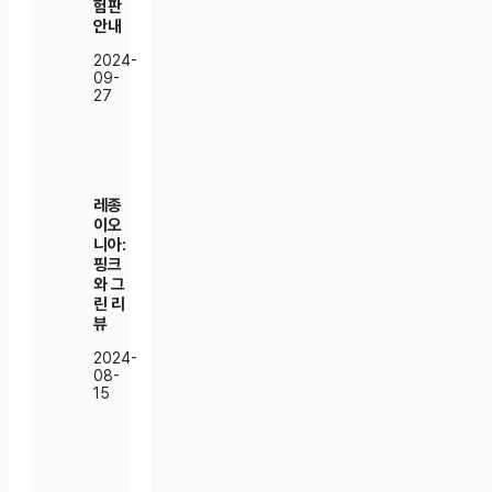
험판
안내
2024-
09-
27
레종
이오
니아:
핑크
와 그
린 리
뷰
2024-
08-
15