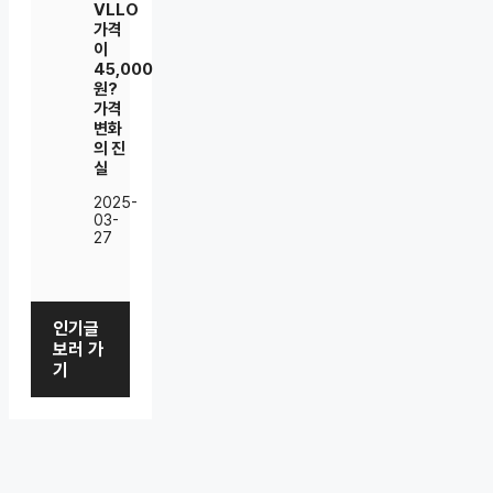
VLLO
가격
이
45,000
원?
가격
변화
의 진
실
2025-
03-
27
인기글
보러 가
기