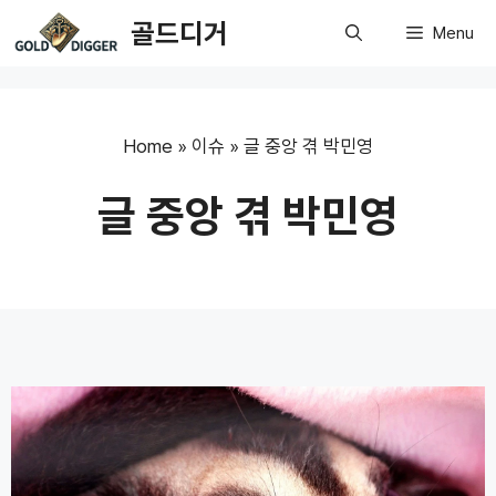
Skip
골드디거
Menu
to
content
Home
»
이슈
»
글 중앙 겪 박민영
글 중앙 겪 박민영