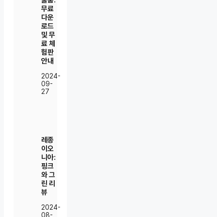
불춤:
무료
다운
로드
및 무
료 체
험판
안내
2024-
09-
27
레종
이오
니아:
핑크
와 그
린 리
뷰
2024-
08-