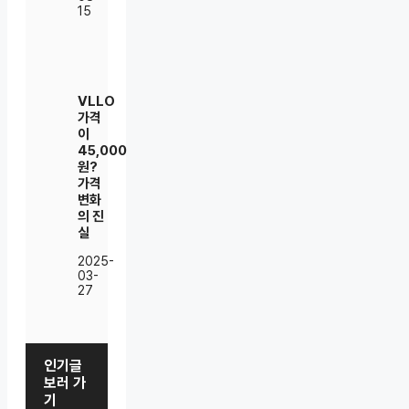
15
VLLO
가격
이
45,000
원?
가격
변화
의 진
실
2025-
03-
27
인기글
보러 가
기