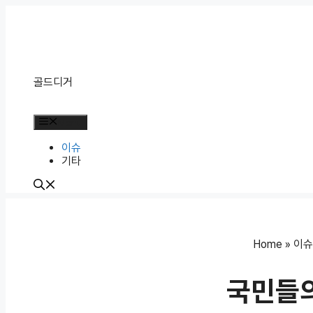
Skip
to
content
골드디거
Menu
이슈
기타
Home
»
이슈
국민들의