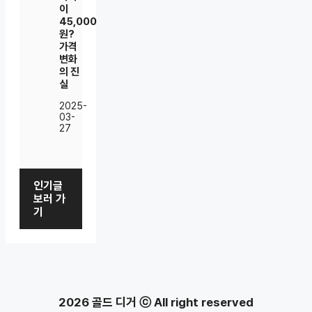
이
45,000
원?
가격
변화
의 진
실
2025-
03-
27
인기글
보러 가
기
2026 골드 디거 ⓒ All right reserved