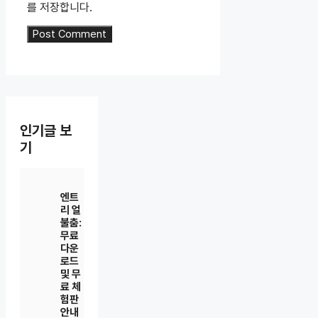
를 저장합니다.
인기글 보
기
엔트
리 얼
불춤:
무료
다운
로드
및 무
료 체
험판
안내