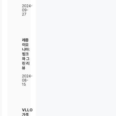
2024-
09-
27
레종
이오
니아:
핑크
와 그
린 리
뷰
2024-
08-
15
VLLO
가격