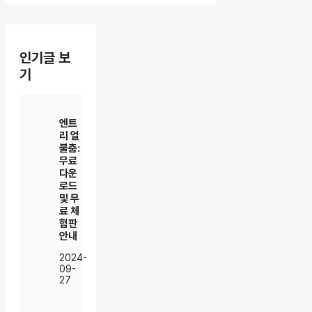
인기글 보
기
엔트
리 얼
불춤:
무료
다운
로드
및 무
료 체
험판
안내
2024-
09-
27