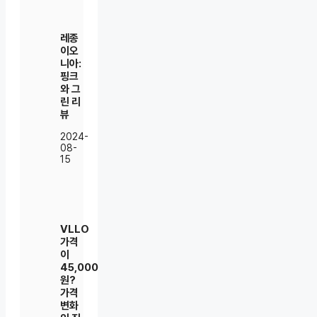
레종
이오
니아:
핑크
와 그
린 리
뷰
2024-
08-
15
VLLO
가격
이
45,000
원?
가격
변화