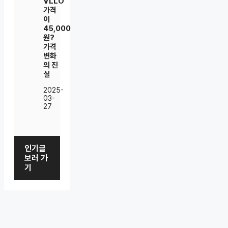
VLLO
가격
이
45,000
원?
가격
변화
의 진
실
2025-
03-
27
인기글
보러 가
기