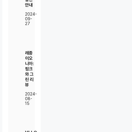
안내
2024-
09-
27
레종
이오
니아:
핑크
와 그
린 리
뷰
2024-
08-
15