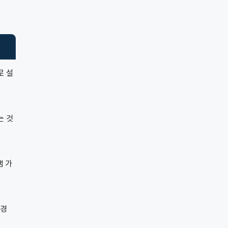
로 설
는 것
팸 가
 경