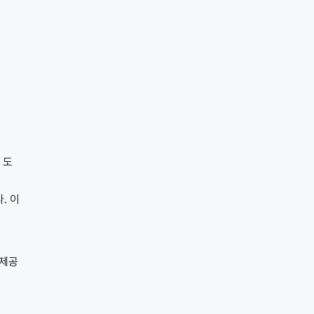
 도
. 이
 제공