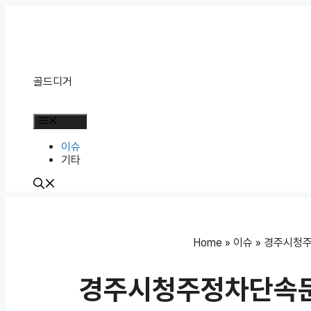
Skip
to
content
골드디거
Menu
이슈
기타
Home
»
이슈
»
경주시청주
경주시청주정차단속문